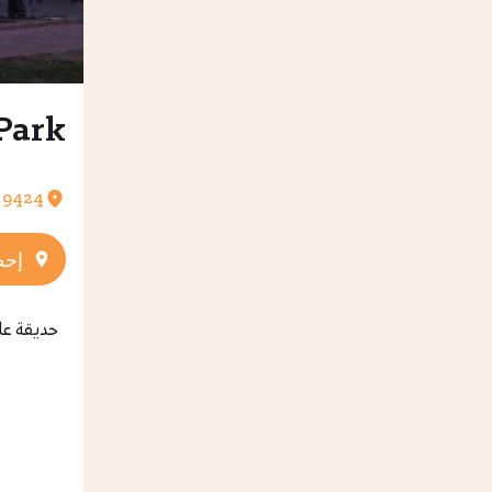
fall Park
9424 King Faisal Rd Al Wardatain
إحص
حديقة عا