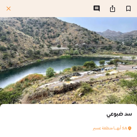
سد ضبوعي
SA أبهــــا منطقة عسير