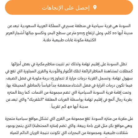
إحصل على الإتجاهات
السودة هي قرية سياحية في منطقة عسير في المملكة العربية السعودية تبعد عن
مدينة أبها 20 كلم، وعلى ارتفاع 3015 متر عن سطح البحر، وتكسو جبالها أشجار العرعر
الكثيفة مكونة غابات طبيعية خلابة.
تطل السودة على إقليم تهامة ولذلك تم تثبيت مناظير مكبرة في بعض أجزائها
كمطلات لمشاهدة المناظر الرائعة لتلك الأغوار والأودية والقرى المجاورة التي تقع في
سهول تهامة، وتسجل القرية درجات حرارة لا تتجاوز 15 درجة مئوية في فصل الصيف،
فيما تكون درجات الحرارة في فصل الشتاء منخفضة جداً قياساً بالمناطق المحيطة بها،
وتمت إقامة قرية السودة السياحية التي تضم مجموعة من الخدمات، كما ربط المنتزه
بقرية رجال ألمع في إقليم تهامة بواسطة العربات المعلقة "التلفريك" والتي تبعد عن
مدينة أبها 40 كم تقريباً.
على مقربة من منتزه السودة تقع مجموعة من القرى التي تشكل مواقع سياحية متميزة
وهي مواقع بكر، مثل قرى باحة ربيعة، والتي تضم (منتزه المحتطبة) الذي يتميز بوجود
شلالات طبيعية، ومجموعة من البحيرات التي تكونت نتيجة الجريان الدائم للمياه