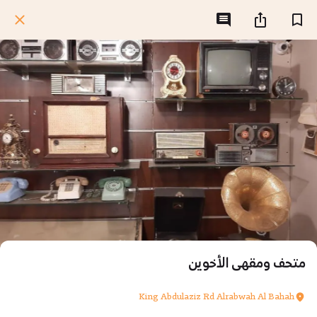
متحف ومقهى الأخوين
King Abdulaziz Rd Alrabwah Al Bahah