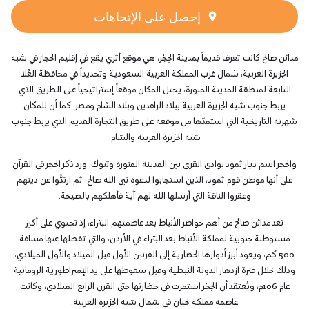
إحصل على الإتجاهات
مدائن صالح كانت تعرف قديماً بمدينة الحِجْر، هي موقع أثري يقع في إقليم الحجاز في شبه
الجزيرة العربية، شمال غرب المملكة العربية السعودية وتحديداً في محافظة العُلا
التابعة لمنطقة المدينة المنورة، يحتل المكان موقعاً إستراتيجياً على الطريق الذي
يربط جنوب شبه الجزيرة العربية ببلاد الرافدين وبلاد الشام ومصر، كما أن للمكان
شهرته التاريخية التي استمدّها من موقعه على طريق التجارة القديم الذي يربط جنوب
شبه الجزيرة العربية والشام.
والحجر اسم ديار ثمود بوادي القرى بين المدينة المنورة وتبوك، ورد ذكر الحجر في القرآن
على أنها موطن قوم ثمود، الذين استجابوا لدعوة نبي الله صالح، ثم ارتدُّوا عن دينهم
وعقروا الناقة التي أرسلها الله لهم آية فأهلكهم بالصيحة.
تعد مدائن صالح من أهم حواضر الأنباط بعد عاصمتهم البتراء، إذ تحتوي على أكبر
مستوطنة جنوبية لمملكة الأنباط بعد البتراء في الأردن، والتي تفصلها عنها مسافة
500 كم، ويعود أبرز أدوارها الحضارية إلى القرنين الأول قبل الميلاد والأول الميلادي،
وذلك خلال فترة ازدهار الدولة النبطية وقبل سقوطها على يد الإمبراطورية الرومانية
عام 106م، ويُعتقد أن الحِجْر استمرت في حضارتها حتى القرن الرابع الميلادي، وكانت
عاصمة مملكة لحيان في شمال شبه الجزيرة العربية.