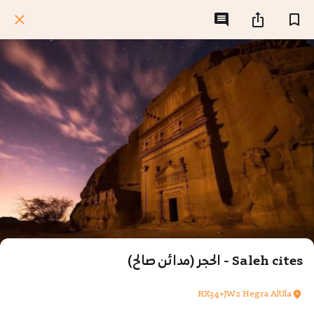
Saleh cites - الحجر (مدائن صالح)
RX34+JW2 Hegra AlUla