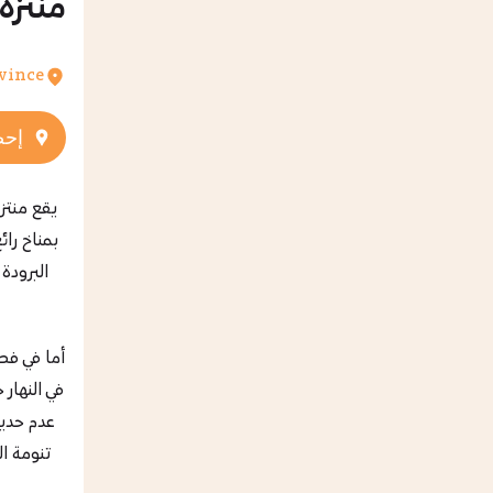
منتزه 
vince
إحص
يقع منتزه
بمناخ را
البرودة
أما في فص
في النهار
عدم حدية
تنومة ا