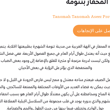
المحفار بتنومه
Tanomah Tanomah Aseer Pro
ل على الإتجاهات
 المحفار في الجهة الغربية من مدينة تنومة الشهيرة بطبيعتها الخلابة، يتميز
ئع حيث أنه يعتدل طوال أيام العام في جميع الفصول الأربعة، ففي فصل الش
 ولكن ليست لدرجة مزعجة أو مثيرة للقلق بالإضافة إلى وجود بعض الضباب 
والمنخفضة الذي يؤثر على الرؤية في بعض الأحيان.
ل الصيف فيعتبر مناخه معتدل و مميز ليس قارص البرودة في الليل و لا حارق
 حيث يمكن به قضاء العديد من الأوقات المختلفة والممتعة للسائحين، وال
 المناخ ومحافظته على أن يكون معتدلًا طوال أيام العام هو بسبب انخف
لشهير والذي بدوره يوجد في قلب مجموعة من السلاسل الجبلية العملاقة الت
حول الوادي وتختلف فيما بينها من حيث الطول والحجم والضخامة.