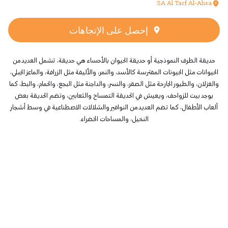
SA Al Tarf Al-Ahsa
إحصل على الإتجاهات
حديقة الطرف النموذجية أو حديقة الحيوان بالأحساء هي حديقة، تشمل العديد من
الحيوانات مثل الحيونات المفترسة كالأسد، والنمر، والأليفة مثل الزرافة، والماعز الجبلي،
والغزلان، والطيور الجارحة مثل الصقر، والنسر، والداجنة مثل البجع، والحمام، والبط، كما
يوجد بيت للزواحف، ويعيش في الحديقة التمساح والثعابين، وتضم الحديقة بعض
ألعاب الأطفال، كما تضم العديد من النوافير والشلالات الاصطناعية في وسط أشجار
النخيل، والمساحات الخضراء.