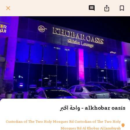
alkhobar oasis - واحة الخبر
Custodian of The Two Holy Mosques Rd Custodian of The Two Holy
Mosques Rd Al Khobar Al Janubiyah