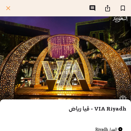
VIA Riyadh - ڤيا رياض
الهدا، Riyadh