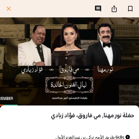
حفلة نور مهنا, مي فاروق، فؤاد زبادي
6585 طريق الأمير تركي بن عبدالعزيز الأول