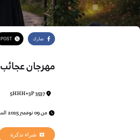
شارك
POST
مهرجان عجائب ا
5HHH+3P 3537
 من 09 نوفمبر 2025 الساعة 02:00 م حتى 23 ديسمبر 2025 الساعة 09:00 م 
شراء تذكرة