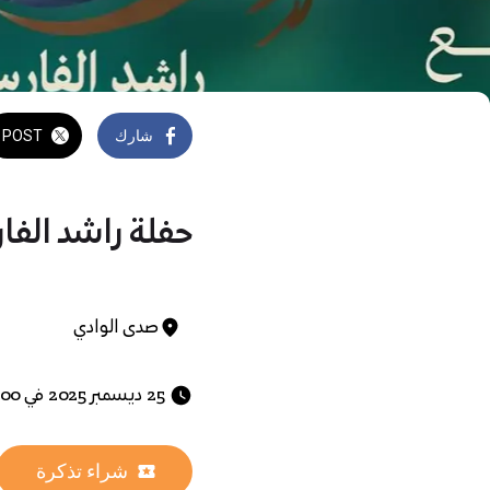
شارك
POST
حفلة راشد الف
صدى الوادي
 25 ديسمبر 2025 في 06:00 م 
شراء تذكرة