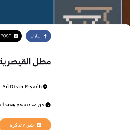
شارك
POST
مطل القيصرية
Ad Dirah Riyadh
 من 24 ديسمبر 2025 الساعة 03:00 م حتى 09 أبريل 2026 الساعة 11:00 م 
شراء تذكرة