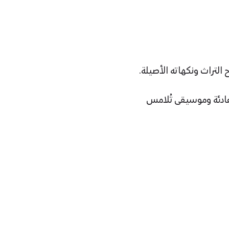
التراث ونكهاته الأصيلة.
 هادئة وموسيقى تُلامس