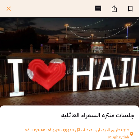
جلسات منتزه السمراء العائليه
6312 طريق الديعجان، مغيضة حائل 55428 4426 Ad Dayajan Rd
Mughaydah