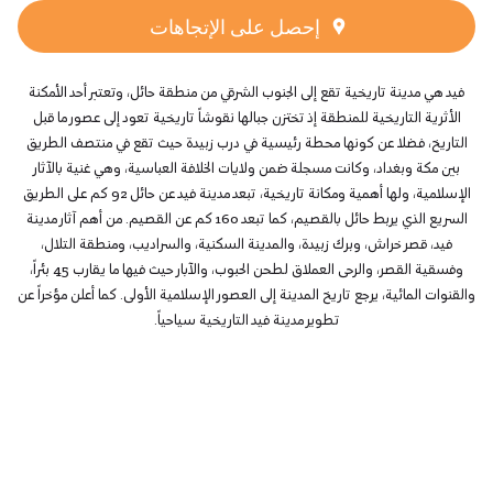
إحصل على الإتجاهات
فيد هي مدينة تاريخية تقع إلى الجنوب الشرقي من منطقة حائل، وتعتبر أحد الأمكنة
الأثرية التاريخية للمنطقة إذ تختزن جبالها نقوشاً تاريخية تعود إلى عصور ما قبل
التاريخ، فضلا عن كونها محطة رئيسية في درب زبيدة حيث تقع في منتصف الطريق
بين مكة وبغداد، وكانت مسجلة ضمن ولايات الخلافة العباسية، وهي غنية بالآثار
الإسلامية، ولها أهمية ومكانة تاريخية، تبعد مدينة فيد عن حائل 92 كم على الطريق
السريع الذي يربط حائل بالقصيم، كما تبعد 160 كم عن القصيم. من أهم آثار مدينة
فيد، قصر خراش، وبرك زبيدة، والمدينة السكنية، والسراديب، ومنطقة التلال،
وفسقية القصر، والرحى العملاق لطحن الحبوب، والآبار حيث فيها ما يقارب 45 بئراً،
والقنوات المائية، يرجع تاريخ المدينة إلى العصور الإسلامية الأولى. كما أعلن مؤخراً عن
تطوير مدينة فيد التاريخية سياحياً.