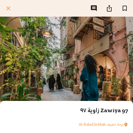
Zawiya 97 زاوية ٩٧
برحة نصيف Al-Balad Jeddah