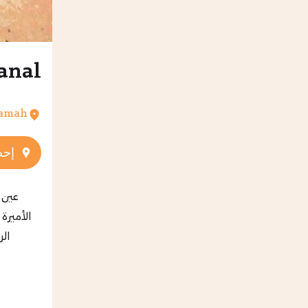
da Canal
ramah
إحص
عين 
الأميرة
الر