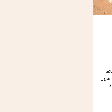
ئها
 هارون
ة.