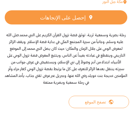
مكة جبل النور
إحصل على الإتجاهات
رحلة بصرية وسمعية ثرية، توثق قصة نزول القرآن الكريم على النبي محمد صلى الله
عليه وسلم، وجانباً من سيرة المجتمع المكي في بداية قصة الإسلام. ويقف الزائر
لمعرض الوحي على جلال الزمان والمكان؛ حيث كان يصل النبي محمد إلى الموضع
التاريخي وينقطع في عبادته بعيداً عن الناس، ويتتبع المعرض قصة نزول الوحي على
الأنبياء، ابتداءً من آدم وصولاً إلى نبي الإسلام، ويستفيض في عرض جوانب من
سيرته.ينتقل بعدها الزائر للتعرف على كل ما يرتبط بقصة نزول الوحي كغار حراء وأم
المؤمنين خديجة بنت خويلد رضي الله عنها، وجبريل عبر عرض تقني جذاب، يأخذ المشاهد
في رحلة سمعية وبصرية ممتعة
تصفح الموقع