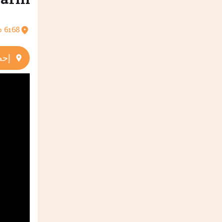
bad Farm
6168 طريق علي بن ابي طالب Al Ihn
إحص