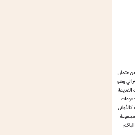
بن عثمان
تراثي وهو
 القديمة
جموعات
كالأواني
 مجموعة
لباكم،