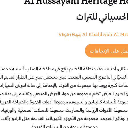
Al Hussayani Heritage H
الحسياني للتراث
V696+H44 Al Khaldiyah Al Mi
ل على الإتجاهات
يّاني، أحد متاحف منطقة القصيم يقع في محافظة المذنب، أسسه محمد 
حسيّاني الناصري التميمي، المتحف مبنى مستقل مبني على الطراز القديم ال
ساحة كبيرة يوجد بها مجموعة من الغرف بالإضافة إلى صالة لعرض السيارات
ها طرق العرض تضم مجموعة من مواد العرض المتحفي وتقسم إلى عدة م
جموعة لأسلحة كالبنادق والسيوف، مجموعة أدوات القهوة والضيافة العربية 
 مجموعة الأدوات الزراعية والمحاريث، مجموعة للعملات المعدنية والورقية،
الوثائق القديمة، مجموعة من الأجهزة الكهربائية القديمة مثل الرادو وآلات ا
مجموعة متنوعة من السيارات القديمة.