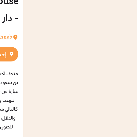
ouse
- دار 
thnab
إحص
متحف الحس
بن سعود ال
عبارة عن 
تنوعت ب
كالتالي م
والدلال،
للصور و