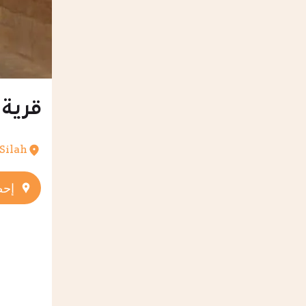
قرية ا
GP Al Silah
إحص