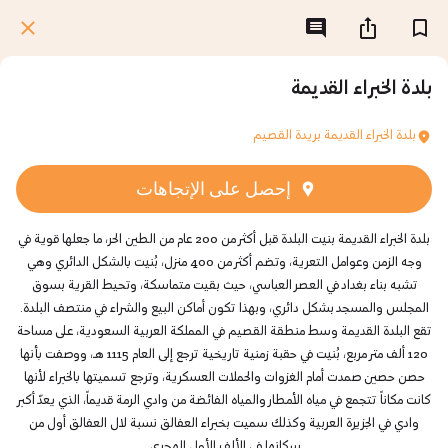
بلدة الخبراء القديمة
بلدة الخبراء القديمة بريدة القصيم
إحصل على الإتجاهات
بلدة الخبراء القديمة بنيت البلدة قبل أكثر من 200 عام من الطين الحر، ما جعلها قوية في
وجه الزمن وعوامل التعرية، وتضم أكثر من 400 منزل، بُنيت بالشكل الدائري وهي
تشبه بناء بغداد في العصر العباسي، حيث بقيت متماسكة، وتحيط القرية بسوق
المجلس والمسجد بشكل دائري، وبهذا تكون أماكن البيع والشراء في منتصف البلدة.
تقع البلدة القديمة وسط منطقة القصيم في المملكة العربية السعودية، على مساحة
120 ألف متر مربع، بُنيت في حقبة زمنية تاريخية ترجع إلى العام 1115 هـ، ووصفت بأنها
حصن حصين صمدت أمام الغزوات والحملات العسكرية، وترجع تسميتها بالخبراء لأنها
كانت مكاناً تتجمع في مياه الأمطار والمياه الفائضة من وادي الرمة قديماً، الذي يعدّ أكبر
وادي في الجزيرة العربية وكذلك سميت بخبراء العفالق نسبة لال العفالق أول من
سكانها في الألف الأول الهجري.