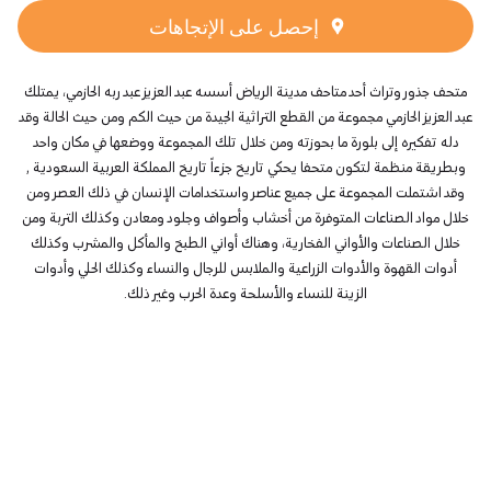
إحصل على الإتجاهات
متحف جذور وتراث أحد متاحف مدينة الرياض أسسه عبد العزيز عبد ربه الحازمي، يمتلك
عبد العزيز الحازمي مجموعة من القطع التراثية الجيدة من حيث الكم ومن حيث الحالة وقد
دله تفكيره إلى بلورة ما بحوزته ومن خلال تلك المجموعة ووضعها في مكان واحد
وبطريقة منظمة لتكون متحفا يحكي تاريخ جزءاً تاريخ المملكة العربية السعودية ,
وقد اشتملت المجموعة على جميع عناصر واستخدامات الإنسان في ذلك العصر ومن
خلال مواد الصناعات المتوفرة من أخشاب وأصواف وجلود ومعادن وكذلك التربة ومن
خلال الصناعات والأواني الفخارية، وهناك أواني الطبخ والمأكل والمشرب وكذلك
أدوات القهوة والأدوات الزراعية والملابس للرجال والنساء وكذلك الحلي وأدوات
الزينة للنساء والأسلحة وعدة الحرب وغير ذلك.