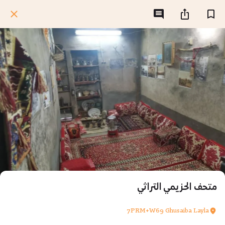
متحف الحزيمي التراثي
7PRM+W69 Ghusaiba Layla