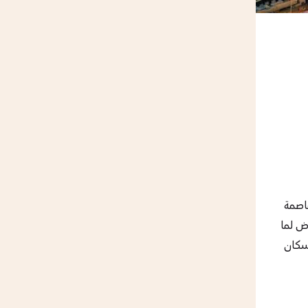
عاصمة
ض لما
سكان