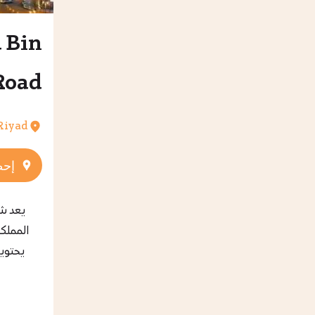
 Bin
ziz Road
Riyad
إحص
يعد شا
المملك
يحتوي