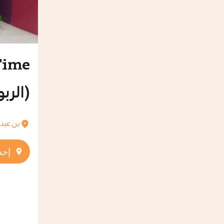
(الربو
بن عبد العزي
إحص