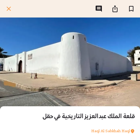
قلعة الملك عبدالعزيز التاريخية في حقل
Haql Al Sabkhah Haql