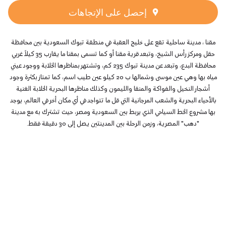
إحصل على الإتجاهات
مقنا ، مدينة ساحلية تقع على خليج العقبة في منطقة تبوك السعودية بين محافظة
حقل ومركز رأس الشيخ، وتبعد قرية مقنا أو كما تسمى بمقنا ما يقارب 35 كيلاً غربي
محافظة البدع، وتبعد عن مدينة تبوك 235 كم، وتشتهر بمناظرها الخلابة ووجود عيني
مياه بها وهي عين موسى وشمالها ب 20 كيلو عين طيب اسم، كما تمتاز بكثرة وجود
أشجار النخيل والفواكة والمنقا والليمون وكذلك مناظرها البحرية الخلابة الغنية
بالأحياء البحرية والشعب المرجانية التي قل ما تتواجد في أي مكان أخر في العالم، يوجد
بها مشروع الخط السياحي الذي يربط بين السعودية ومصر، حيث تشترك به مع مدينة
"دهب" المصرية، وزمن الرحلة بين المدينتين يصل إلى 30 دقيقة فقط.