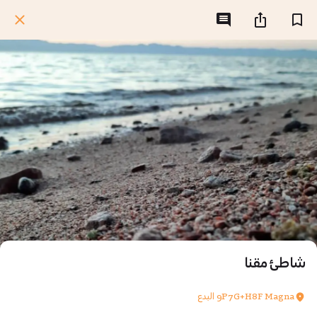
شاطئ مقنا
9P7G+H8F Magna البدع