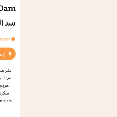
سد ا
vince
إحص
يقع سد 
المرجح 
مبكرة