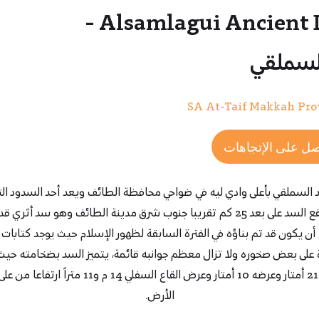
Alsamlagui Ancient Dam -
لسملقي
SA At-Taif Makkah Pro
ل على الإتجاهات
السملقي بأعلى وادي ليه في ضواحي محافظة الطائف ويعد
أحد السدود الت
فيها، يقع السد على بعد 25 كم تقريبا جنوب شرق مدينة الطائف وهو سد أثري
أن يكون قد تم بناؤه في الفترة السابقة لظهور الإسلام حيث يوجد كتابات
على بعض صخوره
ولا تزال معظم جوانبه قائمة، يتميز السد بضخامته حيث
طوله 210 أمتار وعرضه 10 أمتار وعرض القاع السفلي 14 م و11 مت
الأرض.