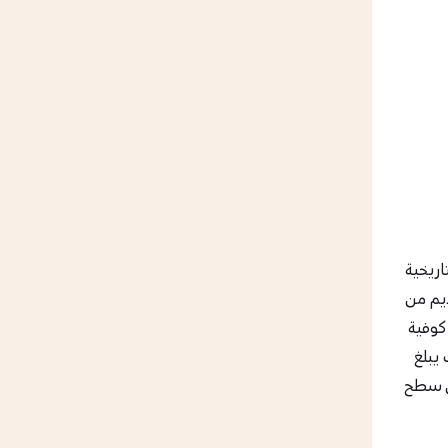
اريخية
 قديم من
 كوفية
 يبلغ
راً ارتفاعا من على سطح