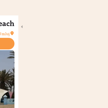
uj Beach
Umluj