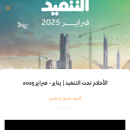
‫الأحلام تحت التنفيذ‬ | يناير - فبراير 2025
أضيف بتاريخ 31-مارس