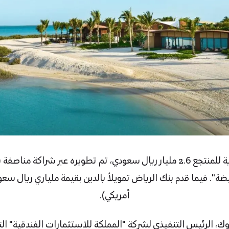
وبلغت القيمة الاستثمارية للمنتجع 2.6 مليار ريال سعودي، تم تطويره عبر شراك
أمريكي).
ك، الرئيس التنفيذي لشركة "المملكة للاستثمارات الفندقية" الت