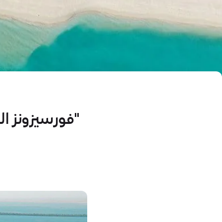
"فورسيزونز البحر