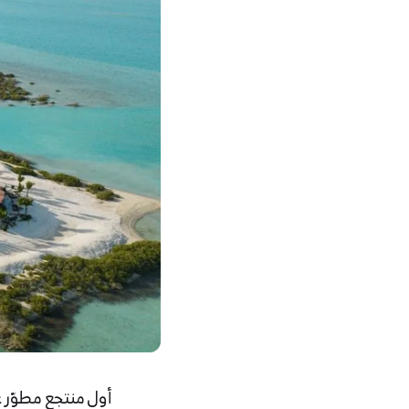
أول منتجع مطوّر ع