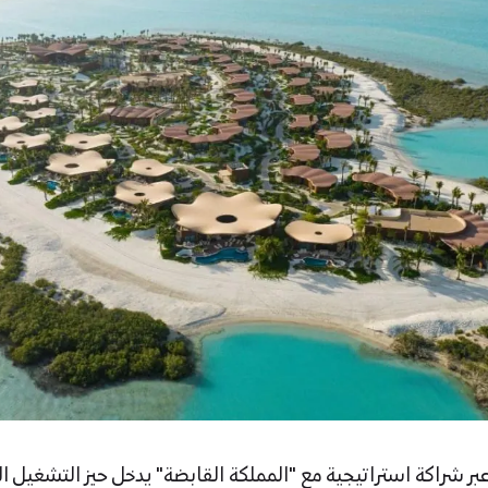
بر شراكة استراتيجية مع "المملكة القابضة" يدخل حيز التشغيل ال