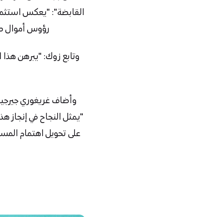
القابضة": "يعكس استثمار
رؤوس أموال طويل
وتابع زوك: "يبرهن هذا ال
وأضاف غريغوري جيرجيان،
"يمثل النجاح في إنجاز ه
على تحويل اهتمام المست