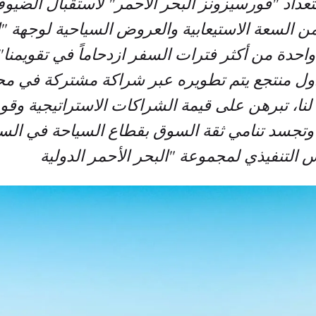
ع استعداد "فورسيزونز البحر الأحمر" لاستقبال الضيو
 السعة الاستيعابية والعروض السياحية لوجهة "ا
واحدة من أكثر فترات السفر ازدحاماً في تقويمنا".
ول منتجع يتم تطويره عبر شراكة مشتركة في م
لنا، تبرهن على قيمة الشراكات الاستراتيجية وقوة
، وتجسد تنامي ثقة السوق بقطاع السياحة في الس
يس التنفيذي لمجموعة "البحر الأحمر الدولية