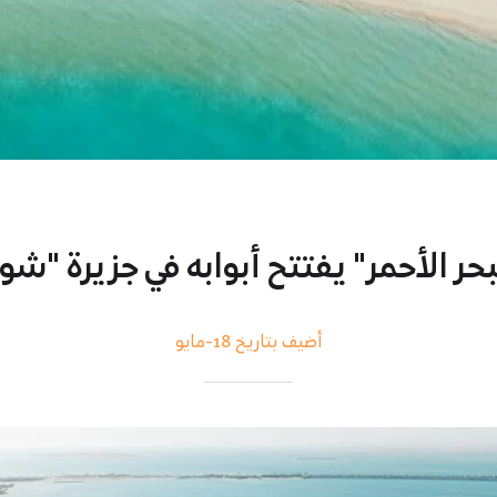
 الأحمر" يفتتح أبوابه في جزيرة "شورى" بـ 0
أضيف بتاريخ 18-مايو