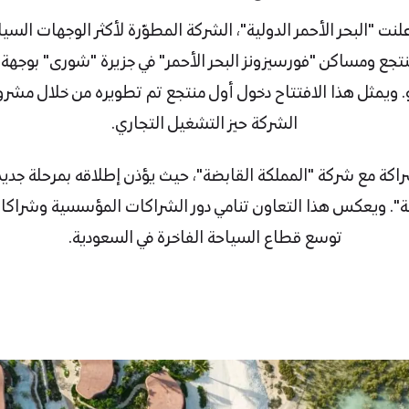
ياض، 18 مايو 2026: أعلنت "البحر الأحمر الدولية"، الشركة المطوّرة لأكثر الوجها
تجع ومساكن "فورسيزونز البحر الأحمر" في جزيرة "شورى" بوجهة "
 ابتداءً من 20 مايو. ويمثل هذا الافتتاح دخول أول منتجع تم تطويره من 
الشركة حيز التشغيل التجاري.
اكة مع شركة "المملكة القابضة"، حيث يؤذن إطلاقه بمرحلة جديد
ولية". ويعكس هذا التعاون تنامي دور الشراكات المؤسسية وشراك
توسع قطاع السياحة الفاخرة في السعودية.