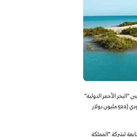
ة مناصفة بين "البحر الأحمر الدولية"
وشركة "المملكة القابضة". فيما قدم بنك الرياض تمويلاً بالدين بقيمة ملياري ريال سعودي (522 مليون دولار
ابعة لشركة "المملكة