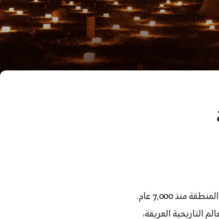
ندعوك إلى رحلة عبر الزمن نتعرّف فيها على تاريخ وكنوز الحضارات الإنسانية التي ازدهرت في المنطقة منذ 7,000 عام.
 التاريخية العريقة،