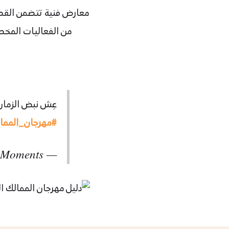
معارض فنية تتضمن القطع 
من الفعاليات المخصص
عِش نبض الزمان، 
#مهرجان_الممال
— AlUla Moments لحظات العلا (@AlUlaMoments)