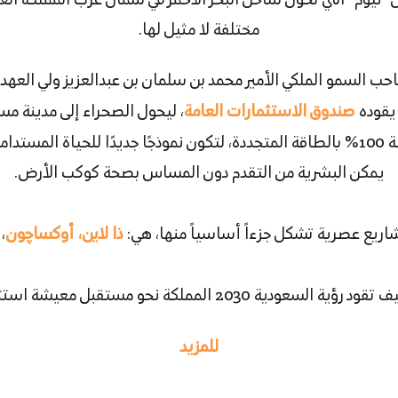
ال "نيوم" التي تحول ساحل البحر الأحمر في شمال غرب المملكة الع
مختلفة لا مثيل لها.
20 أطلق صاحب السمو الملكي الأمير محمد بن سلمان بن عبدالعزيز ولي ال
 يقوده
صندوق الاستثمارات العامة
، ليحول الصحراء إلى مدينة م
غرب المملكة، تعمل بنسبة 100% بالطاقة المتجددة، لتكون نموذجًا جديدًا للحياة 
يمكن البشرية من التقدم دون المساس بصحة كوكب الأرض.
اريع عصرية تشكل جزءاً أساسياً منها، هي:
ذا لاين،
أوكساچون
، 
لمملكة نحو مستقبل معيشة استثنائي يحافظ على البيئة.
للمزيد