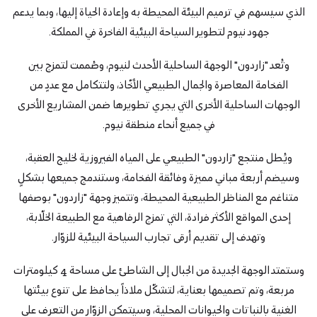
الذي سيسهم في ترميم البيئة المحيطة به وإعادة الحياة إليها، وبما يدعم
جهود نيوم لتطوير السياحة البيئية الفاخرة في المملكة.
وتُعد "زاردون" الوجهة الساحلية الأحدث لنيوم، وصُممت لتمزج بين
الفخامة المعاصرة والجمال الطبيعي الأخّاذ، ولتتكامل مع عددٍ من
الوجهات الساحلية الأخرى التي يجري تطويرها ضمن المشاريع الأخرى
في جميع أنحاء منطقة نيوم.
ويُطل منتجع "زاردون" الطبيعي على المياه الفيروزية لخليج العقبة،
وسيضم أربعة مباني مميزة وفائقة الفخامة، وستندمج جميعها بشكلٍ
متناغم مع المناظر الطبيعية المحيطة، وتتميز وجهة "زاردون" بوصفها
إحدى المواقع الأكثر فرادة، التي تمزج الرفاهية مع الطبيعة الخلّابة،
وتهدف إلى تقديم أرقى تجارب السياحة البيئية للزوّار.
وستمتد الوجهة الجديدة من الجبال إلى الشاطئ على مساحة 4 كيلومترات
مربعة، وتم تصميمها بعناية، لتشكّل ملاذاً يحافظ على تنوع بيئتها
الغنية بالنباتات والحيوانات المحلية، وسيتمكن الزوّار من التعرف على