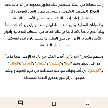
رائدة للحفاظ على البيئة، ويتضمن ذلك تطوير مجموعة من الواحات لدعم
الموائل الطبيعية المتنوعة. وستساعد مصادر المياه الموجودة في
المنطقة على إعادة إحياء البيئة الطبيعية من الأشجار والنباتات
والحيوانات المحلية. وعلى امتداد ساحلها، وستدعم "زاردون" كذلك نظاماً
بيئياً بحرياً نابضاً بالحياة، بما في ذلك الحفاظ على الشعاب المرجانية وأنواع
الأحياء البحرية الأخرى في خليج العقبة، ما يجسد التزام نيوم المستمر
بالحفاظ على الطبيعة.
وينضم مشروع "زاردون" إلى أحدث المشاريع التي تم الإعلان عنها مؤخراً
من قبل نيوم، ومنها "
ليجا
" و"
إيبكون
" و"
سيرانا
" و"
أوتامو
" و"
نورلانا
"
و"
أكويلم
"، التي تُعد وجهات سياحية مستدامة على خليج العقبة، وتجسّد
جميعها التزام نيوم بتحقيق التقدم المستدام.