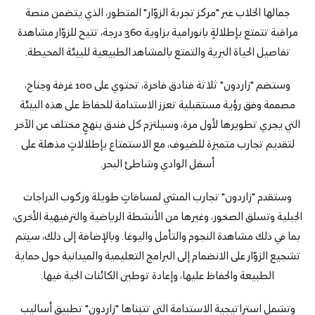
جمالها الخلاب عبر "مركز تجربة الزوّار" المتطور، الذي يتضمن منصة
مراقبة تتمتع بإطلالةٍ بانورامية بزاوية 360 درجة، تتيح للزوّار مشاهدة
تفاصيل الحياة البرية والتمتع بالمشاهد الطبيعية للبيئة المحيطة.
وستضم "زاردون" ثلاثة فنادق فاخرة، تحتوي على 100 غرفة وجناح،
مصممة وفق رؤية مستقبلية تعزز الاستدامة للحفاظ على هذه البيئة
التي يجري تطويرها لأول مرة، وسيلتزم كل فندق بنهجٍ مختلف عن الآخر
لتقديم تجارب متميزة للضيوف، مع الاستمتاع بإطلالاتٍ مذهلة على
أسفل الوادي وشاطئ البحر.
وستقدم "زاردون" تجارب المشي لمسافاتٍ طويلة وركوب الدراجات
الجبلية وتسلق الصخور، وغيرها من الأنشطة الرياضية والترفيهية الأخرى،
بما في ذلك مشاهدة النجوم والتأمل واليوغا. وبالإضافة إلى ذلك، سيتم
تشجيع الزوّار على الانضمام إلى البرامج التعليمية والميدانية حول حماية
الطبيعة والحفاظ عليها، وإعادة توطين الكائنات الحية فيها.
وتشمل استراتيجية الاستدامة التي تتبناها "زاردون" تطبيق أساليب