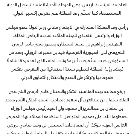
العاصمة الفرنسية باريس، وهي المرحلة الأخيرة لاعتماد تسجيل الدولة
المستضيفة، كما تسلّم وفد المملكة عَلم معرض إكسبو الدولي.
ورأس وفد المملكة المشارك في الاجتماع معالي وزير الدولة عضو مجلس
الوزراء والرئيس التنفيذي للهيئة الملكية لمدينة الرياض المكلف
المهندس إبراهيم بن محمد السلطان، بحضور سفير خادم الحرمين
الشريفين لدى الجمهورية الفرنسية فهد بن معيوف الرويلي، وعدد من
المسؤولين، حيث استُعرضت أبرز مكونات الملف الذي يُعد مرجعًا شاملًا
يُجسّد رؤية المملكة لتنظيم نسخة استثنائية من المعرض تعكس
طموحاتها وترتكز على التقدم والابتكار والتعاون الدولي.
ورفع معاليه بهذه المناسبة الشكر والامتنان لخادم الحرمين الشريفين
الملك سلمان بن عبدالعزيز آل سعود ولصاحب السمو الملكي الأمير محمد
بن سلمان بن عبدالعزيز آل سعود، ولي العهد رئيس مجلس الوزراء
-حفظهما الله- على دعمهما المتواصل لاستضافة المملكة لهذا المعرض
العالمي المهم، مؤكدًا أن اعتماد ملف التسجيل في وقت قياسي يبرهن
ما تحظى به المملكة من مكانة ريادية وثقة على الساحة الدولية، ويعكس