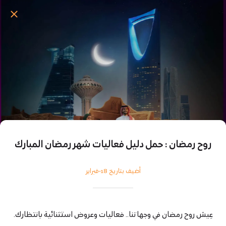
روح رمضان : حمل دليل فعاليات شهر رمضان المبارك
أضيف بتاريخ 18-فبراير
عِيش روح رمضان في وجهاتنا.. فعاليات وعروض استثنائية بانتظارك.