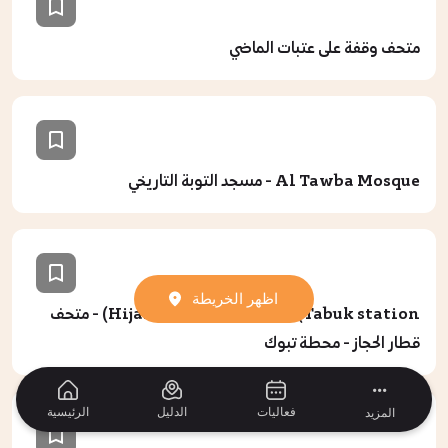
متحف وقفة على عتبات الماضي
Al Tawba Mosque - مسجد التوبة التاريخي
اظهر الخريطة
Hijaz Railway Station (Tabuk station) - متحف
قطار الحجاز - محطة تبوك
فعاليات
الدليل
الرئيسية
المزيد