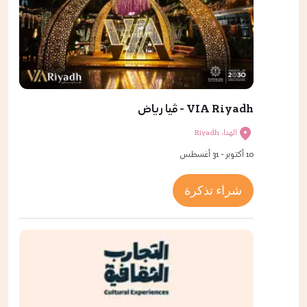
VIA Riyadh - ڤيا رياض
الهدا، Riyadh
10 أكتوبر - 31 أغسطس
شراء تذكرة