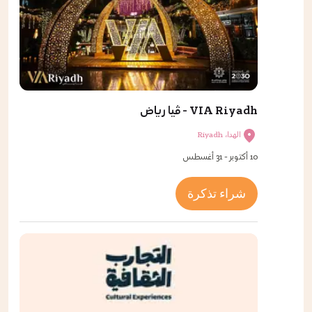
VIA Riyadh - ڤيا رياض
الهدا، Riyadh
10 أكتوبر - 31 أغسطس
شراء تذكرة